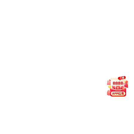
不仅增添了他们生活中的色彩，也让克尼佩尔在赛场
上更加奋发向上，因为他明白身后有一个人在默默支
持着自己。
然而，爱情之路并非总是一帆风顺。在一次关键比赛
前夕，由于双方学业忙碌，两人的沟通减少了，这让
彼此之间产生了一丝误解。然而，在意识到问题后，
他们及时进行了解释与沟通，使得感情重新回归正
轨。从这一事件中，两人学会了珍惜彼此的重要性，
同时也明白到沟通才是真正解决问题的方法。
4、理想与现实结合
经过多年的磨砺，当克尼佩尔有机会进入地方职业联
赛的时候，他终于实现了自己的部分梦寐以求。这不
仅仅是个人努力成果，也是家人与朋友们支持下的一