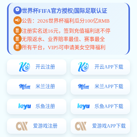
首页
/
体育快讯
/ 正文