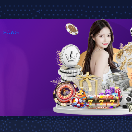
体育
下载App
公司简介
 权威体育数据
供包括NBA、英超、欧洲杯、
信赖。