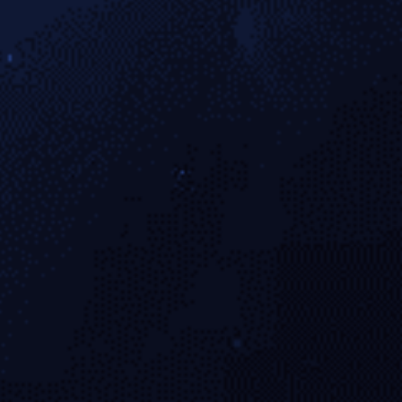
要指标。从目前来看，詹姆斯尽管已步入职
极培养年轻球员，例如小里程等新星。而这
继续保持良好的训练和发展制度，将助推整
态，但随着年龄增长，他逐渐进入职业生涯
或引援补强，将导致雄鹿失去原有优势。此
得整个体系面临转型危机。
字母东契奇组合”的差异，我们发现前者在多
术灵活性、整体实力及未来发展潜力等多个
强劲姿态，更让我们看到一条通往荣耀之路