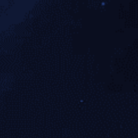
同时，我们也应该关注到即便是如今天赋予诸多
等，他们仍具有不容低估的一面。因此，在接下
己，以确保能够站稳脚跟，再创辉煌！