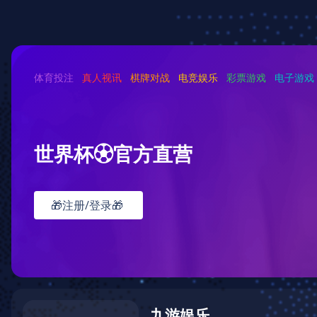
立即注册
ky体育登入
官网 ·
平台
KY体育登入 OFFICIAL WEBSITE
自2022年创立以来，
ky体育登入
致力于为用户提
LPL在内的热门赛事直播与数据服务，广受用户