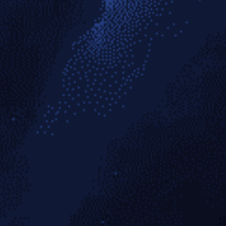
4、未来发展潜力
未来的发展潜力是评估一支球队长期竞争力的重
业生涯末期，但他仍然展现着极佳状态，并且积
些年轻力量正是湖人未来发展的希望所在。如果
个团队愈加成熟。
相反，对于雄鹿队来说，虽然字母哥处于巅峰状
晚期的问题日益突出。如果没有及时培养接班人
外，其余年轻球员的发展速度可能不及预期，使
总结：
综上所述，通过分析“詹姆斯小里东契奇组合”和“
个方面均体现出了明显优势，包括个人能力、战
层面。这不仅说明了为何当前湖人在联盟中保持
的不懈努力方向.