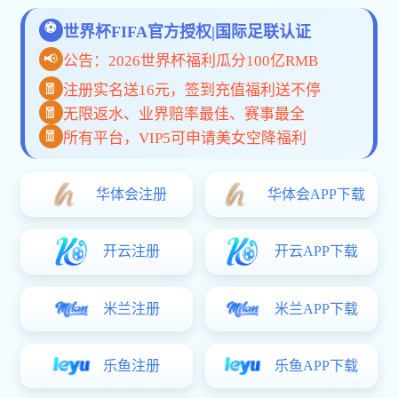
首页
/
体育快讯
/ 正文