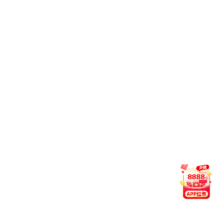
更值得一提的是，在国际赛场上，虽然欧冠奖杯一直
是梦寐以求，但凭借着稳定而强大的表现，曼城已经
成功跻身欧洲顶尖行列，与其他豪门展开激烈竞争。
这标志着球队已不再是曾经那个默默无闻的小角色，
而是成为欧洲足坛的一股重要力量。
随着各类锦标纷至沓来，这十年间曼城所收获的不仅
是荣誉，还有无数忠实支持者及媒体关注度。而这些
成绩均源自于瓜迪奥拉对于胜利的不懈追求，以及他
对足球本质深刻理解所带来的积极变化。
4、俱乐部影响力与文化建设
除了竞技成绩外，瓜迪奥拉还极大地推动了曼城俱乐
部文化建设。在他的带领下，球队形成了一种团结合
作、追求卓越的新文化氛围。每一位成员都被赋予使