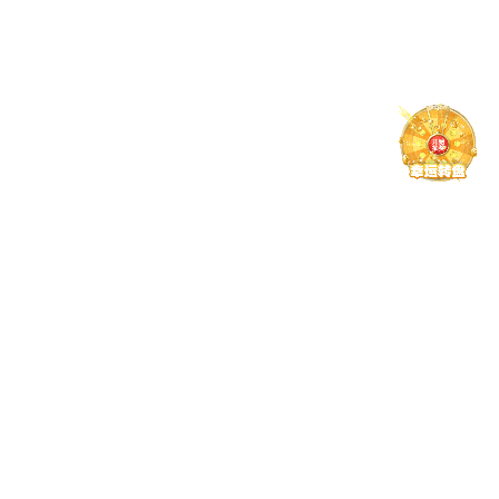
员的数据和表现，为他们量身定制训练方案。这种针
对性的训练方式帮助不少球员提升了技术水平，同时
也增强了他们在比赛中的自信心。
正因如此，不少曾被低估或默默无闻的年轻人在瓜帅
麾下找到了属于自己的舞台，这不仅提高了球队整体
实力，也让曼城未来的人才储备更加充足。
3、冠军荣誉与历史成就
自瓜迪奥拉执掌教鞭以来，曼城取得了一系列辉煌成
就。在国内联赛中，他们连续赢得多个英超冠军，并
且创造了一些令人震惊的纪录，比如单赛季100分、
97分等。此外，还有FA杯和联赛杯等多项国内赛事桂
冠，使得球队成为当时英格兰最具统治力的一支队
伍。