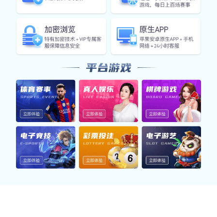
推崇以个人魅力来丰富整体战术。
这种战术革新使得曼城在英超联赛中的竞争力大幅提
升，他们经常能够通过精妙配合打破防线，实现进攻
目标。瓜迪奥拉不仅是一位优秀的指挥官，更是一个
充满创意和激情的足球艺术家。
2、球员发展与培养
在改善战术体系之外，瓜迪奥拉还极其关注年轻球员
的发展。他善于挖掘潜力巨大的年轻人才，并给予他
们机会在一线队展示自己的才华。许多青训出身的小
将，如菲尔·福登，在他的调教下迅速成长为世界级球
员。
此外，瓜迪奥拉非常注重个别训练，通过分析每位球