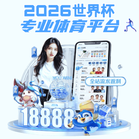
立即注册
ky体育登入
官网 · 权威
体育数据平台
KY体育登入 OFFICIAL WEBSITE
自2022年创立以来，
ky体育登入
致力于为用户提供包
括NBA、英超、欧洲杯、LPL在内的热门赛事直播与数
据服务，广受用户信赖。
立即下载ky体育登入APP