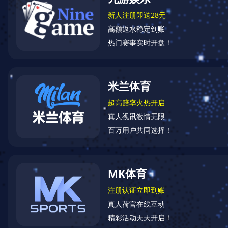
立即下载ky体育登入APP
首页
/
体育快讯
/ 正文