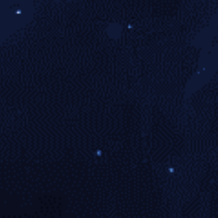
上一篇：
迈克布朗强调全方位施压哈登和米…