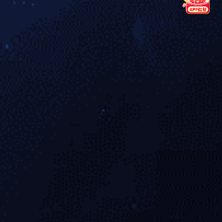
队必须时刻保持警惕才能抓住发展契机。
，一切皆有可能。不论是像阿莱戈里这样曾
须不断努力才能立足于这个充满变数的平
，因为它们不仅关乎个人命运，也牵动着整
博弈之复杂性，以及每个决策背后的深远含
看到这些故事交织出的丰富内涵，对未来的
大利足球圈内的一些重要动态，其中涉及到
不仅反映了各支球队对于巩固自身实力及提
莫测的一面，让人倍感振奋。同时，对于即