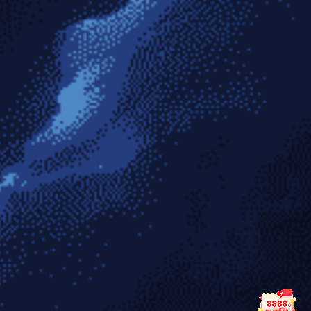
提升那不勒斯在意甲乃至欧洲赛场上的竞争
守意识受到众多球队青睐，而DV9则凭借
极，他们希望通过引入顶级球员来增强自身
仅能帮助他们稳固当前排名，还有望冲击更
追求荣誉。
战术上的调整。他们需要构建更加灵活多变
势。这一变化将直接影响到他们未来几个赛
了整个意大利足球联赛当前所处的重要阶
牌球员频繁流动，都表明了意甲正面临着重