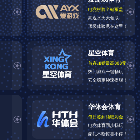
2026-06-12 20:32
54 次阅读
于阿莱格里与米兰之间可能解约的消息，并
V9。这一消息引发了广泛的关注，尤其是
队之间复杂的关系。同时，那不勒斯作为意
方面详细阐述这一话题，包括阿莱格里的执