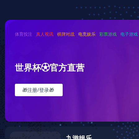
立即注册
ky体育登入
官网 ·
平台
KY体育登入 OFFICIAL WEBSITE
自2022年创立以来，
ky体育登入
致力于为用户提
LPL在内的热门赛事直播与数据服务，广受用户