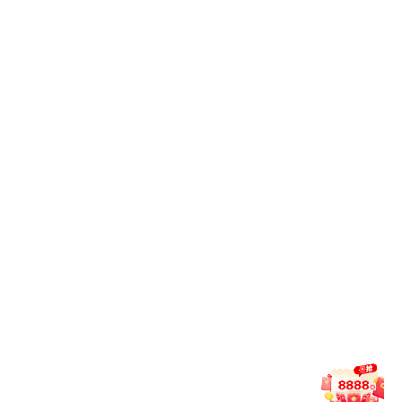
对于任何一支球队来说，关键球员在大赛中的表现往
往决定着比赛走向。在这场即将到来的较量中，艾顿
与八村无疑是湖人的“X因素”。如果他们能够充分利用
自己的技术特点，将个人能力融入团队战术中，就能
有效提升球队整体实力。
相较之下，火箭也有其不可忽视的重要人物。例如，
他们的一号位控卫若能够掌控场上节奏，并且稳定输
出，将极大增强球队进攻效率。同时，全能前锋如果
能频繁冲击篮筐，与外线投手形成联动，也会给湖人
的防守造成巨大的压力。
此外，在心理素质方面，这些关键球员在高压情况下
是否能够保持冷静，也是决定胜负的重要因素。因
此，两支球队都需要培养出应对压力时刻展现自我风