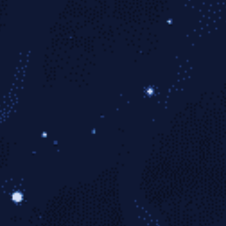
利，不仅让球员信心受挫，也使得教练团队面临
此次客场挑战阿森纳，对于正在经历困难时期的
无法尽快调整心态，保持冷静，那么很可能会被
对强敌时常常出现心理崩溃，因此如何克服这种
因素。
总之，心态低迷已成为束缚纽卡斯尔前进的重要
术层面的提升，更需要全体队员共同努力重建信
3、双方战术布置比较
从战术角度来看，两队风格截然不同。阿森纳倾
纽卡斯尔则偏爱快速反击与坚固防守。在这样的
力的较量。预计阿森纳将采取高位压迫策略，以