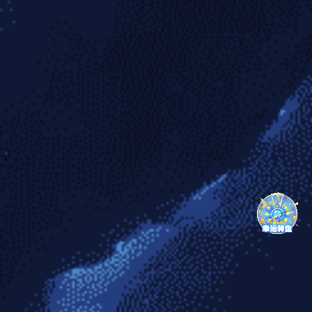
巨大的压力。
纽卡斯尔而言，无疑是一次严峻考验。如果
主队抓住机会。从历史交锋来看，他们在面
负面情绪，将是他们能否争取好结果的重要
绊脚石。若想打破僵局，需要的不仅是技战
心，以期在未来重新找回巅峰状态。
向于控制型打法，通过传控来创造机会，而
背景下，两队将在比赛中展开一场智力与体
迫使对方后防线犯错，从而获得进攻机会。