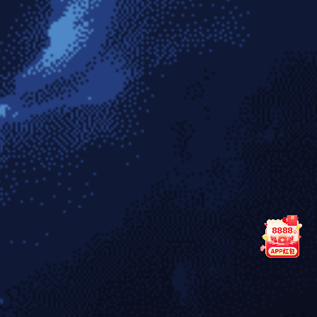
，并寻找反击机会，则有可能给主队制造麻
虚的位置，并寻求定位球等死角进攻。然
否则将难以抵御来自对手持续施加的压力。
考虑双方特点，通过合理布阵来实现各自目
挥和换人策略等，也是决定胜负的重要因素
支球队纷纷趁机争取宝贵积分。在积分榜
左右最终排名。因此，对手间无论是直接交
敌如狼似虎催促着弱旅迅速成长；另一方
小球队来说，每次碰撞均可视作“决战”。
切关注其他竞品表现，以便随时调整战略。