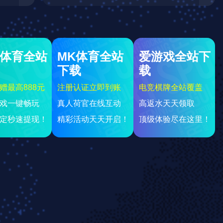
了强劲的竞技状态。他们在主场表现尤其突
几轮比赛中，阿森纳取得了连胜佳绩，不仅
他们在积分榜上逐渐逼近领头羊的位置。
的战术安排，使得球队能够根据不同对手进
且状态起伏不定的队伍，阿森纳有理由相信
从而争取更多积分。
，在面对纽卡斯尔时处于绝对心理优势，他
比赛更加精彩刺激。
状态低迷，让人堪忧。虽然球队曾经展现出
他们的表现大幅下滑。在过去几轮中频繁失