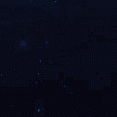
格雷米奥欲留
周琦分享工作感悟：飞行
凯恩五月
疲惫让人不
球荣膺拜
2026-07-30
2026-07
联系我们
河北省石家庄市正定县常山西路56号
support@2kyssme.com
球
口
口
优