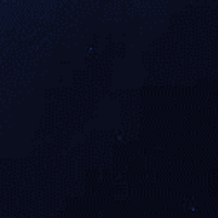
疑提升了观赏性和竞争性。
助每一场比赛积累必要分数，以确保自己的
大原因，让我们拭目以待谁能笑到最后！
更是一种意志上的较量。在如此复杂多变
待与责任。他们不仅代表着自身，也肩负着
来说，这是延续良好势头、巩固排名的大好
救赎的一次契机。
为本赛季英超联赛中的重要篇章。不仅影响
。期待双方能够带来一场精彩纷呈、高水平
！