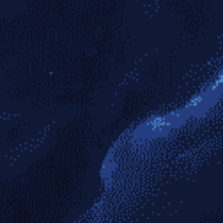
与此同时，如果纽卡斯尔能够有效执行紧缩防守
烦。他们需要利用速度型球员打穿阿森纳相对空
而，这要求他们必须极具耐性与把握机会能力，
因此，在这个关键节点上，两队教练组需要充分
标。这不仅涉及到首发阵容选择，还包括临场指
之一。
4、各队争取积分形势分析
本轮赛事对于整个联赛形势来说都至关重要，各
上，各个位置之间竞争异常激烈，每一分都可能
锋还是间接影响，都显得尤为重要。一方面，强
面，一旦出现失误，则可能遭遇更大的冲击。
就目前情况而言，对于希望保级或争夺欧战资格的
因此，各支球队除了要专注自身状况外，还需密