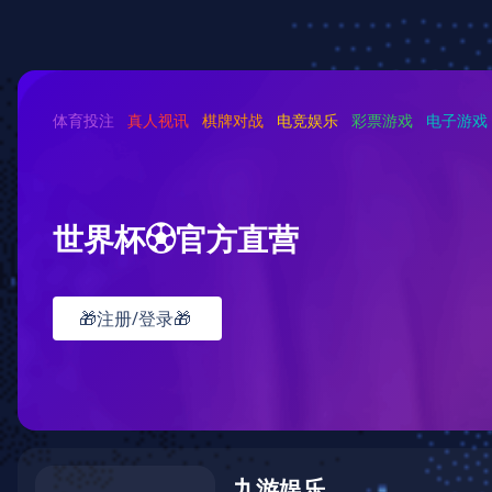
立即注册
ky体育登入
官网 ·
平台
KY体育登入 OFFICIAL WEBSITE
自2022年创立以来，
ky体育登入
致力于为用户提
LPL在内的热门赛事直播与数据服务，广受用户