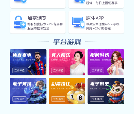
时间的不确定感。这种情绪波动不仅影响球迷体验，
也对运动员心理造成压力。在汪海健进球后被取消
时，全场气氛瞬间冷却，让人不禁思考这样的技术是
否真的值得推广。
2、手球规则解析
关于手球的判罚标准一直是足球赛场上最具争议的话
题之一。国际足联对于手球的定义经过多次修改，使
得这一条款变得更加复杂。在汪海健进攻过程中，他
是否触碰到手球成为了裁判做出决策的重要依据。
根据现行规则，如果一个队员在接触到皮球前用手或
臂部触摸到了皮球，那么该进攻便会被视为无效。然
而，在实际操作中，对于“主动”与“被动”手球的界定往
往存在灰色地带。在此案例中，裁判需判断汪海健是