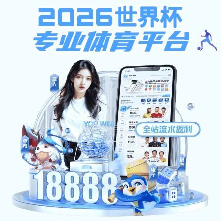
立即注册
ky体育登入
官网 · 权威
体育数据平台
KY体育登入 OFFICIAL WEBSITE
自2022年创立以来，
ky体育登入
致力于为用户提供包
括NBA、英超、欧洲杯、LPL在内的热门赛事直播与数
据服务，广受用户信赖。
立即下载ky体育登入APP