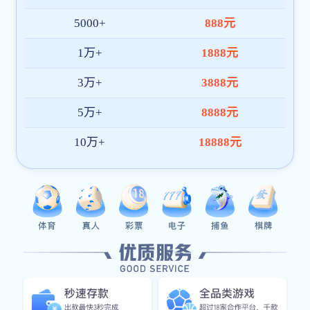
1、VAR技术与现代足球
随着科技的发展，视频助理裁判（VAR）逐渐成为现
代足球不可或缺的一部分。这项技术旨在通过回放视
频来辅助裁判做出更为准确的判罚，从而减少争议和
错误。然而，在实际应用中，VAR也引发了不少争
论。尤其是在关键时刻，它可能成为改变比赛结果的
重要因素。
在汪海健的进球被取消后，不少人开始讨论VAR技术
是否真的能够有效防止误判。虽然它能提供多角度的
视频回放，但每个裁判对于画面的解读不尽相同，这
就导致了不同的人对同一个事件有不同的看法。
此外，观众在观看比赛时，会因为VAR介入而产生长