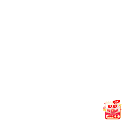
层出不穷。一方面，有支持VAR公正性的声音认为这
是为了保证比赛公平；另一方面，也有人痛斥这一系
统损害了游戏本身流畅性的魅力。他们认为，这样频
繁地干预会使得原本激烈紧张的赛事变得拖沓无趣。
针对这一事件，各大媒体纷纷展开报道和评论，不少
专家学者也参与讨论。有观点认为，此次事件再一次
突显了现代足球中的矛盾：一方面渴望科技带来的公
正性，一方面又希望保持传统体育竞技所特有的人性
化体验。从而引发了一场关于足球未来发展方向的大
讨论。
4、对未来赛事的启示
通过此次汪海健进门未果事件，我们可以看到足球运
动中科技应用的重要性，同时也揭示出了我们必须面