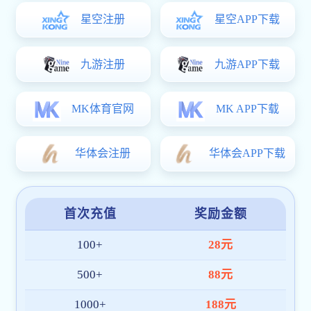
2026-07-03 17:20
55 次阅读
汪海健远射破门却因VAR判罚手球无效比
赛再现争议时刻
在一场备受瞩目的足球比赛中，汪海健的远射打破了
场上的僵局，球迷们欢呼雀跃。然而，这一进球却因
VAR判罚手球而被判无效，引发了激烈的争议与讨
论。本文将从多个角度对这一事件进行深入分析，包
括VAR技术的应用、手球判罚标准、比赛中的情绪反
应以及对未来比赛的影响等方面，力求还原事件的全
貌，并探讨其中蕴含的问题和启示。